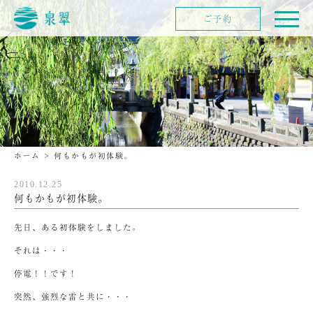
ご予約
ホーム
>
何もかもが初体験。
2010.12.25
何もかもが初体験。
先日、ある初体験をしました。
それは・・・
停電！！です！
突然、強烈な雷と共に・・・