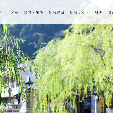
方へ
客室
館内・施設
貸切温泉
貸切サウナ
料理
周