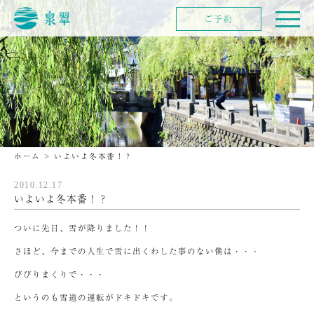
ご予約
ホーム
>
いよいよ冬本番！？
2010.12.17
いよいよ冬本番！？
ついに先日、雪が降りました！！
さほど、今までの人生で雪に出くわした事のない僕は・・・
びびりまくりで・・・
というのも雪道の運転がドキドキです。