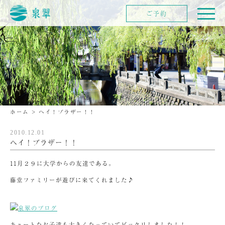
ご予約
ホーム
>
ヘイ！ブラザー！！
2010.12.01
ヘイ！ブラザー！！
11月２９に大学からの友達である。
藤堂ファミリーが遊びに来てくれました♪
キュートなお子達も大きくなっていてビックリしました！！