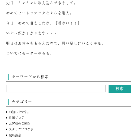
先日、キンキンに冷え込んできまして。
初めてヒートッテックとやらを購入。
今日、初めて着ましたが、『暖かい！！』
いや～頭が下がります・・・
明日はお休みをもらえたので、買い足しにいこうかな。
ついでにセーターやらも。
キーワードから検索
カテゴリー
お知らせです。
泉翠ブログ
お客様のご感想
スタッフブログ♪
城崎温泉