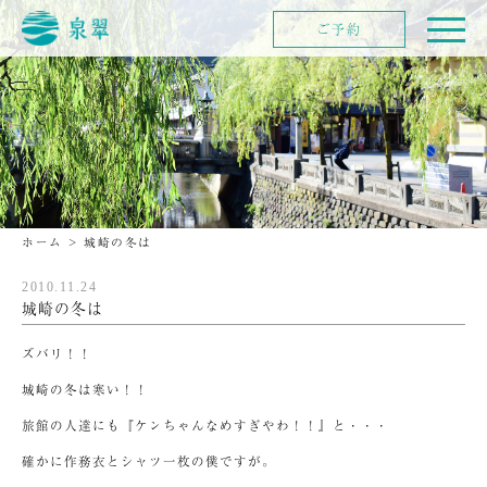
ご予約
ホーム
>
城崎の冬は
2010.11.24
城崎の冬は
ズバリ！！
城崎の冬は寒い！！
旅館の人達にも『ケンちゃんなめすぎやわ！！』と・・・
確かに作務衣とシャツ一枚の僕ですが。