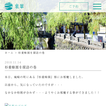
ご予約
ホーム
>
杉養蜂園を探訪の巻
2010.11.14
杉養蜂園を探訪の巻
本日、城崎の町にある『杉養蜂園』様にお邪魔しました。
以前から、気になっていたのですが・・・
なかなか時間が合わず・・・ようやくお邪魔する事ができました！！