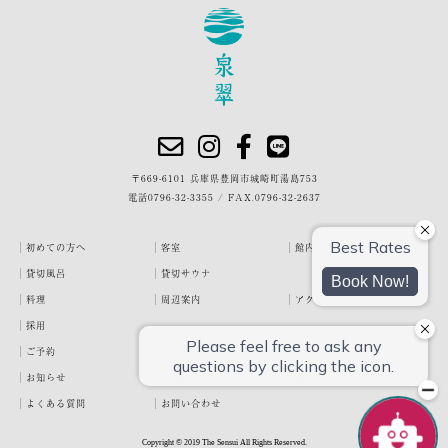
〒669-6101 兵庫県豊岡市城崎町湯島753
電話
0796-32-3355
/
FAX.0796-32-2637
初めての方へ
客室
館内・施設
貸切風呂
貸切サウナ
料理
周辺案内
アクセス
採用
ご予約
宿泊約款
プライバシーポリシー
お知らせ
お客様の声
泉翠ブログ
よくある質問
お問い合わせ
Copyright © 2019 The Sensui All Rights Reserved.