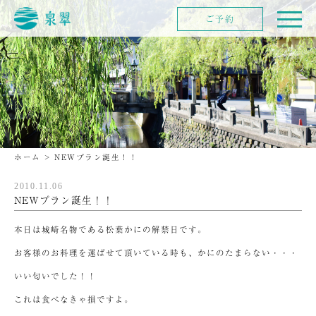
ご予約
ホーム
>
NEWプラン誕生！！
2010.11.06
NEWプラン誕生！！
本日は城崎名物である松葉かにの解禁日です。
お客様のお料理を運ばせて頂いている時も、かにのたまらない・・・
いい匂いでした！！
これは食べなきゃ損ですよ。