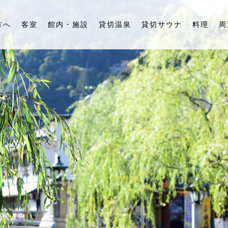
方へ
客室
館内・施設
貸切温泉
貸切サウナ
料理
周