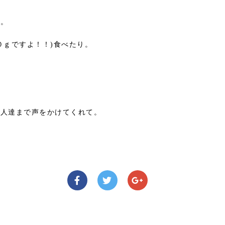
り。
０ｇですよ！！)食べたり。
り人達まで声をかけてくれて。