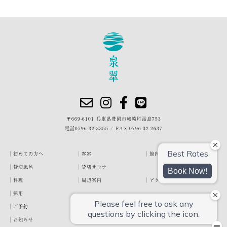
〒669-6101 兵庫県豊岡市城崎町湯島753
電話
0796-32-3355
/
FAX.0796-32-2637
初めての方へ
客室
館内・施設
貸切風呂
貸切サウナ
料理
周辺案内
アクセス
採用
ご予約
宿泊約款
プライバシーポリシー
お知らせ
お客様の声
泉翠ブログ