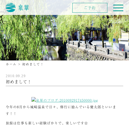
ご予約
ホーム
>
初めまして！
2010.09.29
初めまして！
今年の8月から城崎温泉で日々、修行に励んでいる健太郎といいま
す！！
旅館は仕事も新しい経験ばかりで、楽しいです☆