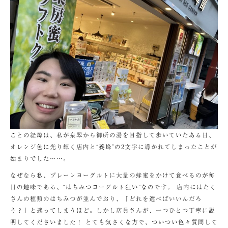
ことの経緯は、私が泉翠から御所の湯を目指して歩いていたある日、
オレンジ色に光り輝く店内と“養蜂”の2文字に導かれてしまったことが
始まりでした……。
なぜなら私、プレーンヨーグルトに大量の蜂蜜をかけて食べるのが毎
日の趣味である、“はちみつヨーグルト狂い”なのです。 店内にはたく
さんの種類のはちみつが並んでおり、「どれを選べばいいんだろ
う？」と迷ってしまうほど。しかし店員さんが、一つひとつ丁寧に説
明してくださいました！ とても気さくな方で、ついつい色々質問して