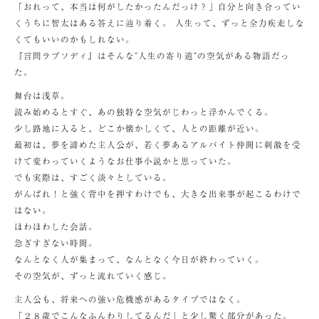
「おれって、本当は何がしたかったんだっけ？」自分と向き合ってい
くうちに智太はある答えに辿り着く。 人生って、ずっと全力疾走しな
くてもいいのかもしれない。
『言問ラプソディ』はそんな”人生の寄り道”の空気がある物語だっ
た。
舞台は浅草。
読み始めるとすぐ、あの独特な空気がじわっと浮かんでくる。
少し路地に入ると、どこか懐かしくて、人との距離が近い。
最初は、夢を諦めた主人公が、若く夢あるアルバイト仲間に刺激を受
けて変わっていくようなお仕事小説かと思っていた。
でも実際は、すごく淡々としている。
がんばれ！と強く背中を押すわけでも、大きな出来事が起こるわけで
はない。
ほわほわした会話。
急ぎすぎない時間。
なんとなく人が集まって、なんとなく今日が終わっていく。
その空気が、ずっと流れていく感じ。
主人公も、将来への強い危機感があるタイプではなく。
「２８歳でこんなふんわりしてるんだ」と少し驚く部分があった。