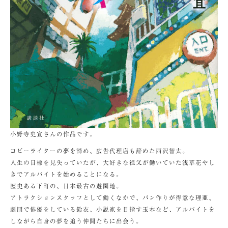
小野寺史宣さんの作品です。
コピーライターの夢を諦め、広告代理店も辞めた西沢智太。
人生の目標を見失っていたが、大好きな祖父が働いていた浅草花やし
きでアルバイトを始めることになる。
歴史ある下町の、日本最古の遊園地。
アトラクションスタッフとして働くなかで、パン作りが得意な理亜、
劇団で俳優をしている鈴衣、小説家を目指す玉木など、アルバイトを
しながら自身の夢を追う仲間たちに出会う。