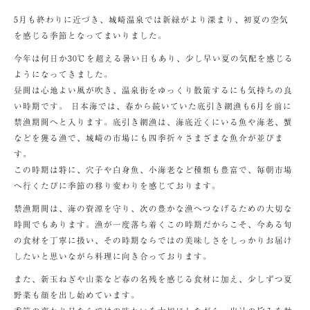
5月も終わりに近づき、城崎温泉では新緑がより深まり、初夏の空気
を感じる季節となってまいりました。
今年は何日か30℃を超える暑い日もあり、少し早い夏の気配を感じる
ようになってきました。
昼間は心地よい風が吹き、温泉街をゆっくり散策するにも気持ちの良
い時期です。 日本海では、春から続いていた底引き網漁も6月を前に
禁漁期間へと入ります。底引き網漁は、海底近くにいる魚や海老、蟹
などを獲る漁で、城崎の市場にも四季折々さまざまな魚介が並びま
す。
この時期は特に、穴子や白身魚、小海老など種類も豊富で、毎朝市場
へ行くたびに季節の移り変わりを感じております。
禁漁期間は、海の資源を守り、次の豊かな漁へつなげるための大切な
時間でもあります。漁が一度落ち着くこの時期だからこそ、今ある旬
の食材を丁寧に扱い、その時期ならではの美味しさをしっかりお届け
したいと思いながら料理に向き合っております。
また、新玉ねぎや山菜など春の名残を感じる食材に加え、少しずつ夏
野菜も顔を出し始めています。