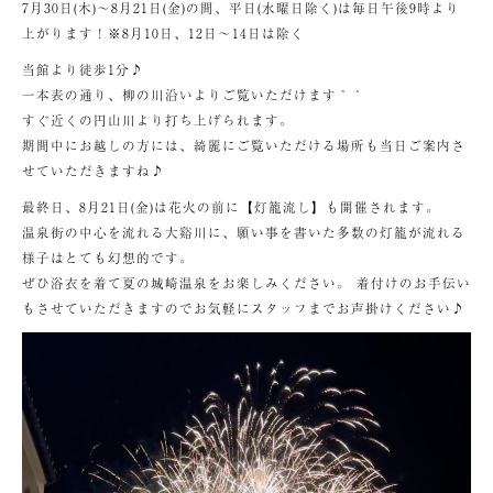
7月30日(木)〜8月21日(金)の間、平日(水曜日除く)は毎日午後9時より
上がります！※8月10日、12日〜14日は除く
当館より徒歩1分♪
一本表の通り、柳の川沿いよりご覧いただけます＾＾
すぐ近くの円山川より打ち上げられます。
期間中にお越しの方には、綺麗にご覧いただける場所も当日ご案内さ
せていただきますね♪
最終日、8月21日(金)は花火の前に【灯籠流し】も開催されます。
温泉街の中心を流れる大谿川に、願い事を書いた多数の灯籠が流れる
様子はとても幻想的です。
ぜひ浴衣を着て夏の城崎温泉をお楽しみください。 着付けのお手伝い
もさせていただきますのでお気軽にスタッフまでお声掛けください♪