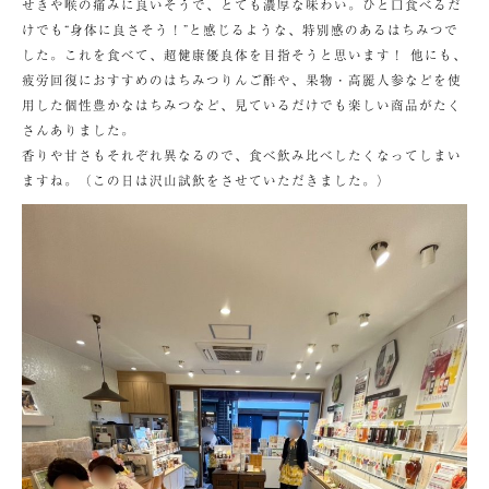
せきや喉の痛みに良いそうで、とても濃厚な味わい。ひと口食べるだ
けでも“身体に良さそう！”と感じるような、特別感のあるはちみつで
した。これを食べて、超健康優良体を目指そうと思います！ 他にも、
疲労回復におすすめのはちみつりんご酢や、果物・高麗人参などを使
用した個性豊かなはちみつなど、見ているだけでも楽しい商品がたく
さんありました。
香りや甘さもそれぞれ異なるので、食べ飲み比べしたくなってしまい
ますね。（この日は沢山試飲をさせていただきました。）