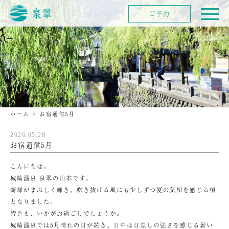
ご予約
ホーム
>
お宿通信5月
2026.05.28
お宿通信5月
こんにちは。
城崎温泉 泉翠の山本です。
新緑がまぶしく輝き、吹き抜ける風にも少しずつ夏の気配を感じる頃
となりました。
皆さま、いかがお過ごしでしょうか。
城崎温泉では5月晴れの日が続き、日中は日差しの強さを感じる暑い