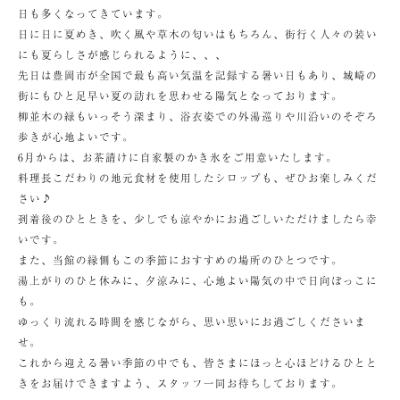
日も多くなってきています。
日に日に夏めき、吹く風や草木の匂いはもちろん、街行く人々の装い
にも夏らしさが感じられるように、、、
先日は豊岡市が全国で最も高い気温を記録する暑い日もあり、城崎の
街にもひと足早い夏の訪れを思わせる陽気となっております。
柳並木の緑もいっそう深まり、浴衣姿での外湯巡りや川沿いのそぞろ
歩きが心地よいです。
6月からは、お茶請けに自家製のかき氷をご用意いたします。
料理長こだわりの地元食材を使用したシロップも、ぜひお楽しみくだ
さい♪
到着後のひとときを、少しでも涼やかにお過ごしいただけましたら幸
いです。
また、当館の縁側もこの季節におすすめの場所のひとつです。
湯上がりのひと休みに、夕涼みに、心地よい陽気の中で日向ぼっこに
も。
ゆっくり流れる時間を感じながら、思い思いにお過ごしくださいま
せ。
これから迎える暑い季節の中でも、皆さまにほっと心ほどけるひとと
きをお届けできますよう、スタッフ一同お待ちしております。