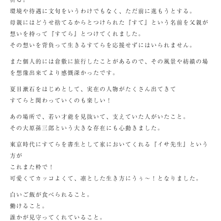
環境や待遇に文句をいうわけでもなく、ただ前に進もうとする。
母親にはどうせ捨てるからとつけられた『すて』という名前を父親が
想いを持って『すてら』とつけてくれました。
その想いを背負って生きるすてらを応援せずにはいられません。
また個人的には倉敷に旅行したことがあるので、その風景や紡績の場
を想像出来てより感慨深かったです。
夏目漱石をはじめとして、実在の人物がたくさん出てきて
すてらと関わっていくのも楽しい！
あの場所で、若い才能を見抜いて、支えていた人がいたこと。
その大原孫三郎という大きな存在にも心動きました。
東京時代にすてらを書生として家においてくれる『イサ先生』という
方が
これまた粋で！
可愛くてカッコよくて、凛とした生き方にうぅ～！となりました。
白いご飯が食べられること。
働けること。
誰かが見守ってくれていること。