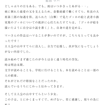
原田 マハ
どしゃぶりの日もある。でも、雨はいつかきっとあがる‐‐。
病に倒れた最愛の父を支えるため、倉敷紡績で働くすてら。社長の大
原孫三郎の知遇を得、送られた〈白樺〉で見たゴッホの絵と武者小路
実篤のゴッホについての批評に心打たれたすてらは、「ゴッホが絵を
描いたように自分は小説を書く」と、自身の道を定める。
マハさんの作品はハマることが多いのですが、こちらもとっても良か
ったです！
主人公の山中すてらに没入し、全力で応援し、次が気になってしょう
がない内容でした。
読み始めてまず感じたのが今とは全く違う時代の空気。
時は明治末期。
文字が読めることも、学校に行けることも、本を読めることは一部の
人の娯楽。
それがどれだけ特別なことだったのか、
読んでいるうちにじわっと伝わってきます。
そして主人公の山中すてらという少女。
この子は、とにかくまっすぐで、めげない、常に感謝し、周りの為に
祈る。