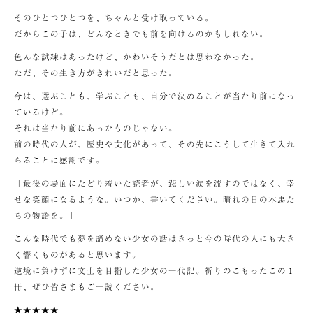
そのひとつひとつを、ちゃんと受け取っている。
だからこの子は、どんなときでも前を向けるのかもしれない。
色んな試練はあったけど、かわいそうだとは思わなかった。
ただ、その生き方がきれいだと思った。
今は、選ぶことも、学ぶことも、自分で決めることが当たり前になっ
ているけど。
それは当たり前にあったものじゃない。
前の時代の人が、歴史や文化があって、その先にこうして生きて入れ
らることに感謝です。
「最後の場面にたどり着いた読者が、悲しい涙を流すのではなく、幸
せな笑顔になるような。いつか、書いてください。晴れの日の木馬た
ちの物語を。」
こんな時代でも夢を諦めない少女の話はきっと今の時代の人にも大き
く響くものがあると思います。
逆境に負けずに文士を目指した少女の一代記。祈りのこもったこの１
冊、ぜひ皆さまもご一読ください。
★★★★★