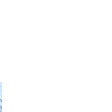
ま
供
て