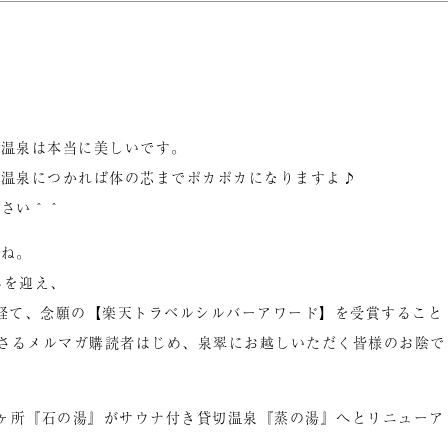
崎温泉は本当に美しいです。
、温泉につかれば体の芯までポカポカになりますよ♪
ださい＾＾
たね。
んを迎え、
経て、念願の【楽天トラベルシルバーアワード】を受賞すること
ださるメルマガ購読者はじめ、泉翠にお越しいただく皆様のお陰で
1ヶ所『石の湯』がサウナ付き貸切温泉『蒸の湯』へとリニューア