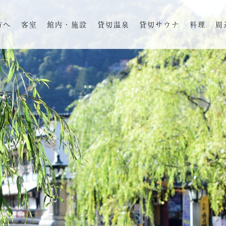
方へ
客室
館内・施設
貸切温泉
貸切サウナ
料理
周