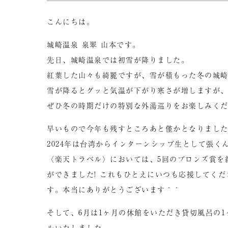
こんにちは。
城崎温泉 泉翠 山本です。
先日、城崎温泉では初雪が降りました。
紅葉した山々も綺麗ですが、雪が積もった冬の城
雪が降るとグッと気温が下がり寒さが増しますが
ぜひ冬の時期だけの特別な外湯巡りをお楽しみく
早いもので今年も残すところあと僅かとなりまし
2024年は台湾からインターンシップ生として張く
〈楽天トラベル〉においては、5回のブロンズ賞を
ができました! これもひとえにいつも応援してく
す。本当にありがとうございます＾＾
そして、6月は1ヶ月の休館をいただき貸切風呂の
ルいたしました。