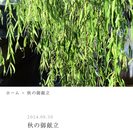
ホーム
>
秋の御献立
2024.09.30
秋の御献立