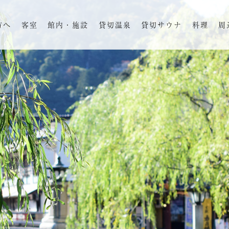
方へ
客室
館内・施設
貸切温泉
貸切サウナ
料理
周