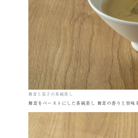
舞茸と茄子の茶碗蒸し
舞茸をペーストにした茶碗蒸し 舞茸の香りと旨味