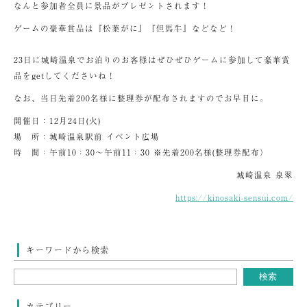
なんと参加者全員に景品がプレゼントされます！
ゲームの豪華賞品は『松葉がに』『但馬牛』などなど！
23日に城崎温泉でお泊りのお客様はぜひぜひゲームに参加して豪華賞
品をgetしてくださいね！
なお、当日先着200名様に整理券が配布されますのでお早目に。
開催日：12月24日(火)
場 所：城崎温泉駅前 イベント広場
時 間：午前10：30～午前11：30 ※先着200名様(整理券配布）
城崎温泉 泉翠
https://kinosaki-sensui.com/
キーワードから検索
カテゴリー