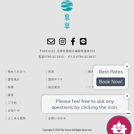
〒669-6101 兵庫県豊岡市城崎町湯島753
電話
0796-32-3355
/
FAX.0796-32-2637
初めての方へ
客室
館内・施設
貸切風呂
貸切サウナ
料理
周辺案内
アクセス
採用
ご予約
宿泊約款
プライバシーポリシー
お知らせ
お客様の声
泉翠ブログ
よくある質問
お問い合わせ
Copyright © 2019 The Sensui All Rights Reserved.