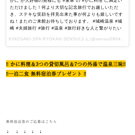
かに が大好物の奥様にも #泉翠 の #かに料理 に満足い
ただけました！何より大切な記念旅行でお越しいただ
き、ステキな笑顔を拝見出来た事が何よりも嬉しいです
ね！またのご来館お待ちしております。 #城崎温泉 #城
崎 #夫婦旅行 #旅行 #温泉 #旅行好きな人と繋がりたい
KINOSAKI-SPA RYOKAN SENSUIさん(@sensui0804)がシェアした投稿 –
!! かに料理＆3つの貸切風呂＆7つの外湯で温泉三昧!!
!!一泊二食 無料宿泊券プレゼント !!
無料宿泊券のご応募はこちら
↓ ↓ ↓ ↓ ↓