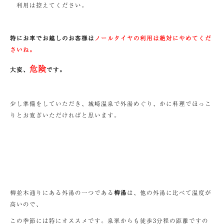
利用は控えてください。
特にお車でお越しのお客様は
ノールタイヤの利用は絶対にやめてくだ
さいね。
危険
大変、
です。
少し準備をしていただき、城崎温泉で外湯めぐり、かに料理でほっこ
りとお寛ぎいただければと思います。
柳並木通りにある外湯の一つである
柳湯
は、他の外湯に比べて温度が
高いので、
この季節には特にオススメです。泉翠からも徒歩3分程の距離ですの