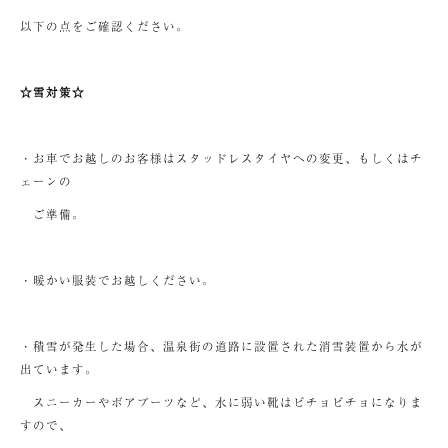
以下の点をご確認ください。
☆雪対策☆
・お車でお越しのお客様はスタッドレスタイヤへの変更、もしくはチ
ェーンの
ご準備。
・暖かい服装でお越しください。
・積雪が発生した場合、温泉街の道路に設置された消雪装置から水が
出ています。
スニーカーやボアブーツなど、水に弱い靴はビチョビチョになりま
すので、