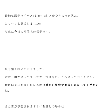
最低気温がマイナス1℃から2℃とかなりの冷え込み。
雪マークも登場しました!!
写真は今日の柳並木の様子です。
風も強く吹いておりました。
時折、雨が降ってましたが、雪は今のところ降っておりません。
城崎温泉にお越しになる際は
暖かい服装でお越しになってください
ね。
また雪が予想されます日にお越しの場合は、